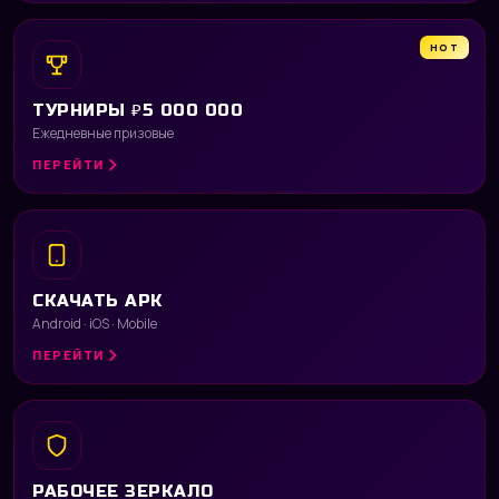
HOT
ТУРНИРЫ ₽5 000 000
Ежедневные призовые
ПЕРЕЙТИ
СКАЧАТЬ APK
Android · iOS · Mobile
ПЕРЕЙТИ
РАБОЧЕЕ ЗЕРКАЛО